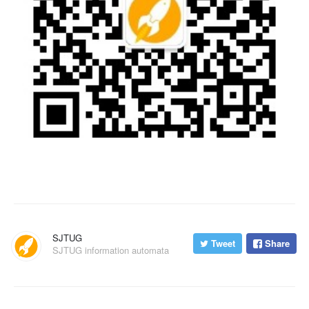
SJTUG
Tweet
Share
SJTUG information automata