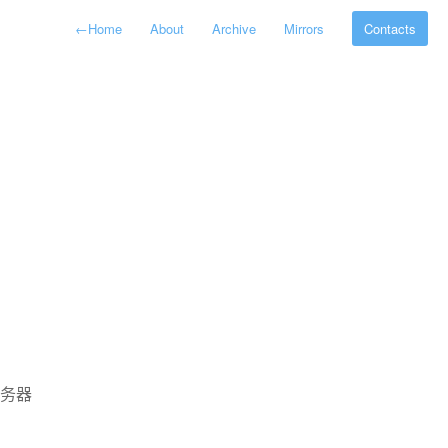
←
Home
About
Archive
Mirrors
Contacts
服务器